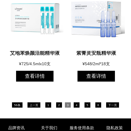
艾地苯焕颜活能精华液
紫菁灵安瓶精华液
¥725/4.5mlx10支
¥548/2ml*18支
查看详情
查看详情
56条
上一页
1
2
3
4
5
6
下一页
品牌资讯
关于我们
服务使用条款
隐私政策