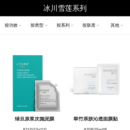
冰川雪莲系列
按功效
按类型
按系列
按肤质
其他
绿豆原浆次抛泥膜
翠竹亲肤沁透面膜贴
¥210/10g*10
¥208/25ml*6