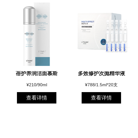
蓓护养润洁面慕斯
多效修护次抛精华液
¥210/90ml
¥788/1.5ml*20支
查看详情
查看详情